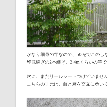
かなり細身の竿なので、500gでこのし
印籠継ぎの2本継ぎ、2.4mくらいの竿
次に、まだリールシートつけていませ
こちらの手元は、藤と麻を交互に巻い