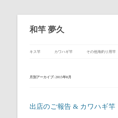
和竿 夢久
キス竿
カワハギ竿
その他海釣り用竿
2015年8月
月別アーカイブ:
出店のご報告 & カワハギ竿