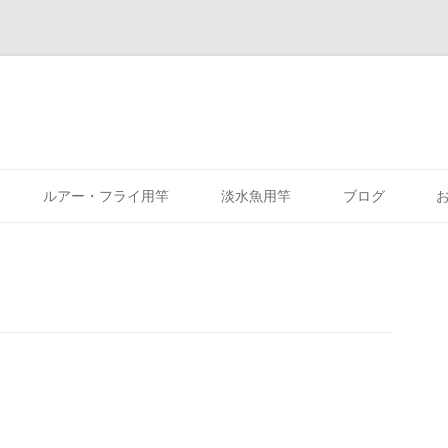
コ
ン
ルアー・フライ用竿
淡水魚用竿
ブログ
テ
ン
ツ
へ
ス
キ
ッ
プ