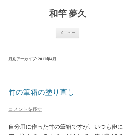
和竿 夢久
コ
メニュー
ン
テ
ン
ツ
へ
2017年4月
月別アーカイブ:
ス
キ
ッ
プ
竹の筆箱の塗り直し
コメントを残す
自分用に作った竹の筆箱ですが、いつも鞄に