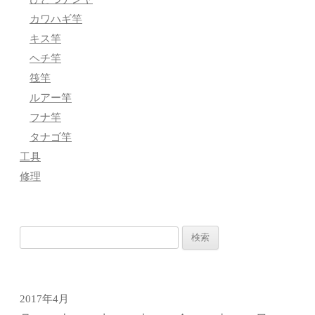
カワハギ竿
キス竿
ヘチ竿
筏竿
ルアー竿
フナ竿
タナゴ竿
工具
修理
検
索:
2017年4月