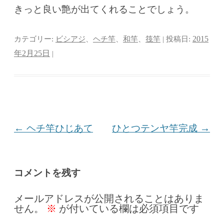
きっと良い艶が出てくれることでしょう。
カテゴリー:
ビシアジ
、
ヘチ竿
、
和竿
、
筏竿
| 投稿日:
2015
年2月25日
|
投
←
ヘチ竿ひじあて
ひとつテンヤ竿完成
→
稿
ナ
コメントを残す
ビ
メールアドレスが公開されることはありま
ゲ
せん。
※
が付いている欄は必須項目です
ー