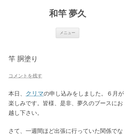
和竿 夢久
コ
メニュー
ン
テ
ン
ツ
へ
竿 胴塗り
ス
キ
ッ
コメントを残す
プ
本日、
クリマ
の申し込みをしました。６月が
楽しみです。皆様、是非、夢久のブースにお
越し下さい。
さて、一週間ほど出張に行っていた関係でな