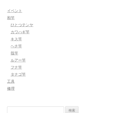
イベント
和竿
ひとつテンヤ
カワハギ竿
キス竿
ヘチ竿
筏竿
ルアー竿
フナ竿
タナゴ竿
工具
修理
検