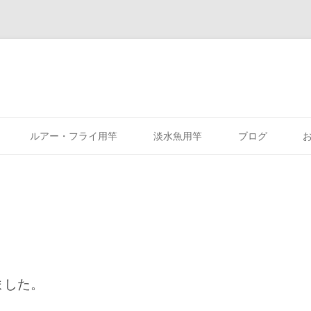
コ
ン
ルアー・フライ用竿
淡水魚用竿
ブログ
テ
ン
ツ
へ
ス
キ
ッ
プ
ました。