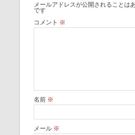
メールアドレスが公開されることは
ゲ
です
ー
コメント
※
シ
ョ
ン
名前
※
メール
※