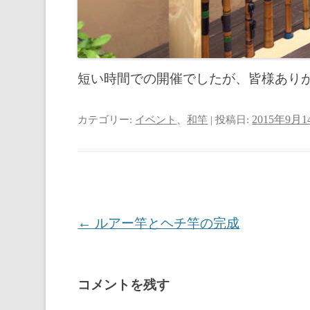
短い時間での開催でしたが、皆様あり
カテゴリー:
イベント
、
和竿
| 投稿日:
2015年9月1
投
←
ルアー竿とヘチ竿の完成
稿
ナ
コメントを残す
ビ